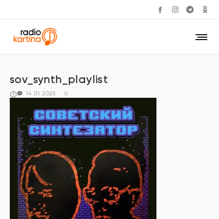
sov_synth_playlist
14.01.2025
0