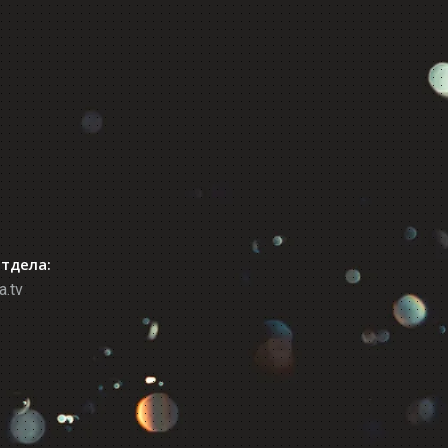
отдела:
a.tv