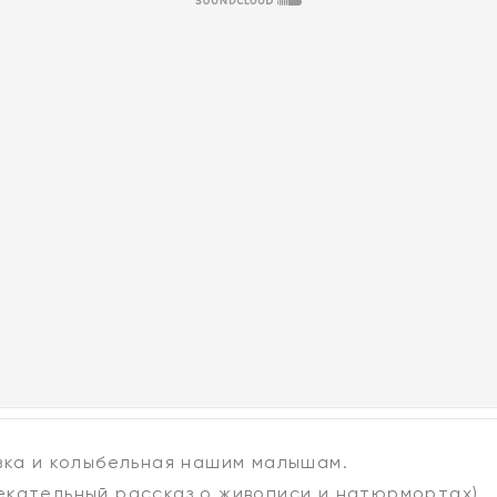
зка и колыбельная нашим малышам.
екательный рассказ о живописи и натюрмортах)