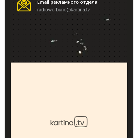
Email рекламного отдела:
radiowerbung@kartina.tv