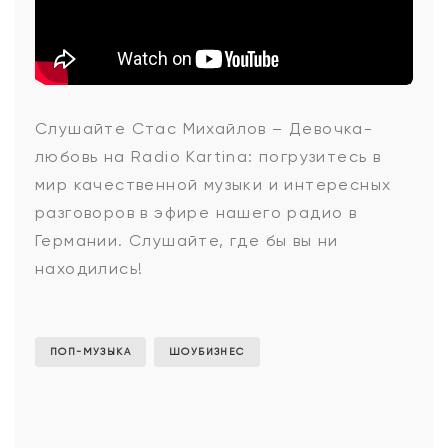
Стас
Слушайте Стас Михайлов – Девочка-
любовь на Radio Kartina: погрузитесь в
Михайлов
мир качественной музыки и интересных
разговоров в эфире нашего радио в
Германии. Слушайте, где бы вы ни
-
находились!
Девочка-
ПОП-МУЗЫКА
ШОУБИЗНЕС
любовь