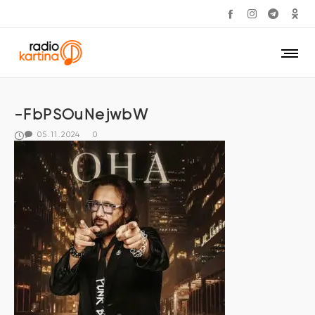
-FbPSOuNejwbW
05.11.2024
0