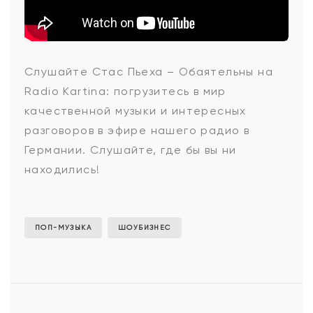
Стас
Слушайте Стас Пьеха – Обаятельны на
Radio Kartina: погрузитесь в мир
Пьеха
качественной музыки и интересных
разговоров в эфире нашего радио в
Германии. Слушайте, где бы вы ни
-
находились!
Обаятельны
ПОП-МУЗЫКА
ШОУБИЗНЕС