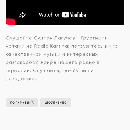
Султан
Слушайте Султан Лагучев – Грустными
нотами на Radio Kartina: погрузитесь в мир
Лагучев
качественной музыки и интересных
разговоров в эфире нашего радио в
Германии. Слушайте, где бы вы ни
-
находились!
Грустными
ПОП-МУЗЫКА
ШОУБИЗНЕС
нотами