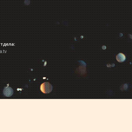
отдела:
a.tv