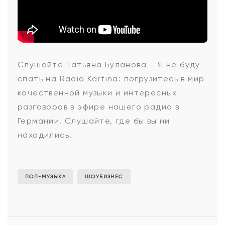
Татьяна
Слушайте Татьяна Буланова – Я не буду
спать на Radio Kartina: погрузитесь в мир
Буланова
качественной музыки и интересных
разговоров в эфире нашего радио в
Германии. Слушайте, где бы вы ни
-
находились!
Я
ПОП-МУЗЫКА
ШОУБИЗНЕС
не
буду