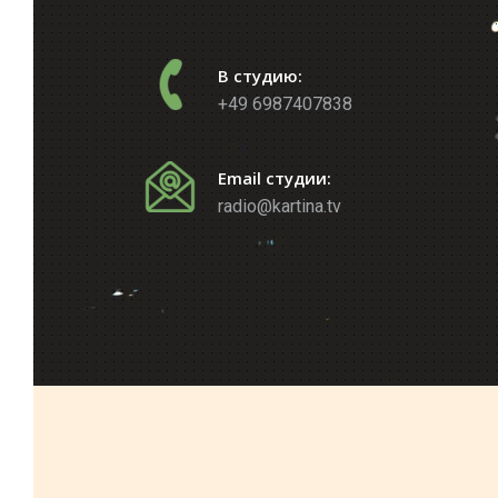
В студию:
+49 6987407838
Email студии:
radio@kartina.tv