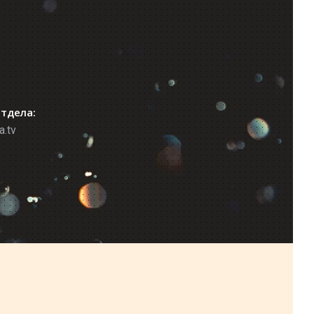
отдела:
a.tv