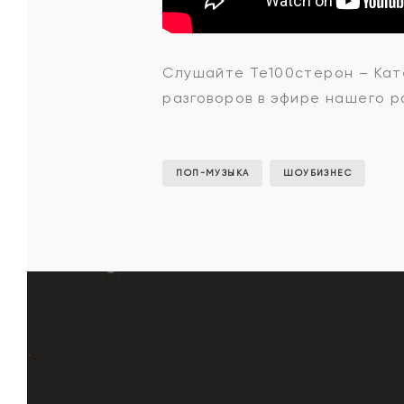
Те100сте
Слушайте
Те100стерон – Ка
разговоров в эфире нашего ра
-
Катерина
ПОП-МУЗЫКА
ШОУБИЗНЕС