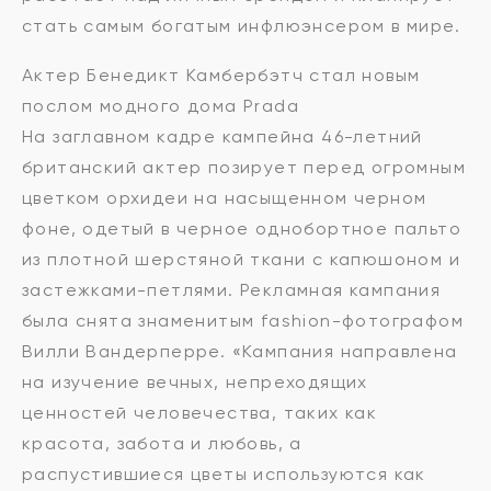
стать самым богатым инфлюэнсером в мире.
Актер Бенедикт Камбербэтч стал новым
послом модного дома Prada
На заглавном кадре кампейна 46-летний
британский актер позирует перед огромным
цветком орхидеи на насыщенном черном
фоне, одетый в черное однобортное пальто
из плотной шерстяной ткани с капюшоном и
застежками-петлями. Рекламная кампания
была снята знаменитым fashion-фотографом
Вилли Вандерперре. «Кампания направлена
на изучение вечных, непреходящих
ценностей человечества, таких как
красота, забота и любовь, а
распустившиеся цветы используются как