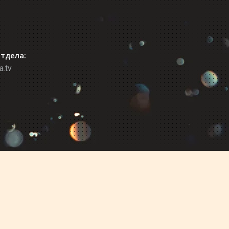
отдела:
a.tv