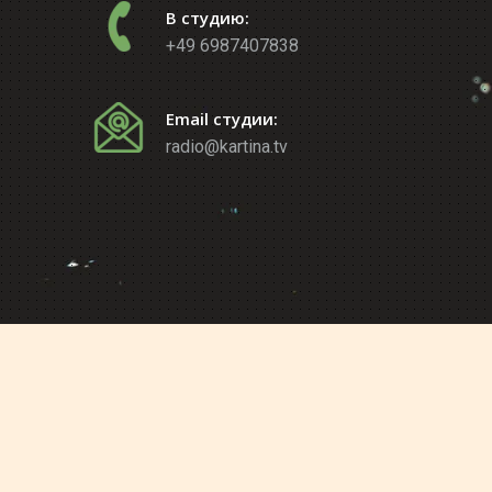
В студию:
+49 6987407838
Email студии:
radio@kartina.tv