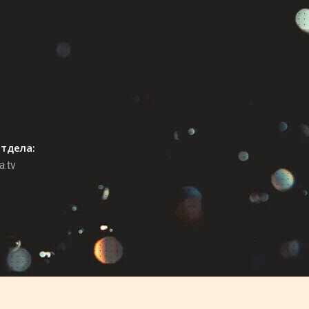
отдела:
a.tv