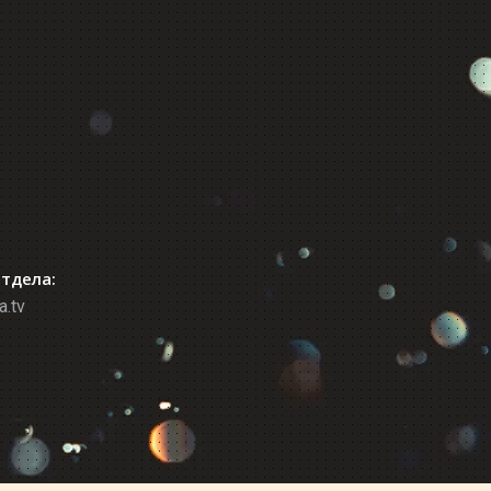
отдела:
a.tv