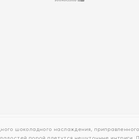
дного шоколадного наслаждения, приправленного
сладостей порой плетутся нешуточные интриги. 