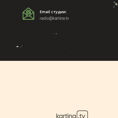
Email студии:
radio@kartina.tv