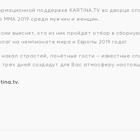
нформационной поддержке KARTINA.TV во дворце с
о ММА 2019 среди мужчин и женщин.
ссии выяснят, кто из них пройдёт отбор в сборну
лаг на чемпионате мира и Европы 2019 года!
накал страстей, почётные гости – известные сп
и трёх дней создадут для Вас атмосферу настоящ
ina.tv.