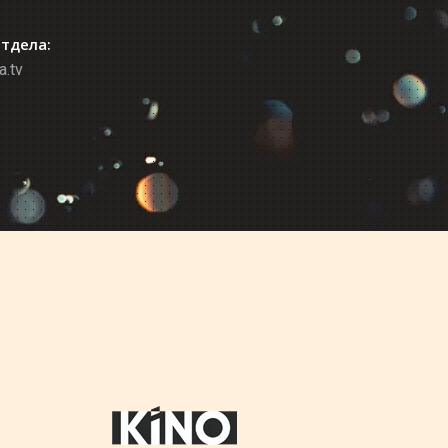
отдела:
a.tv