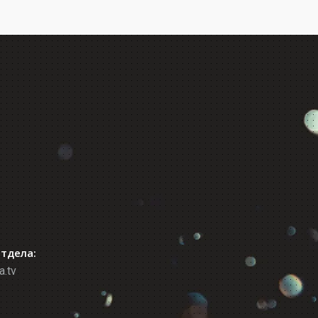
отдела:
a.tv