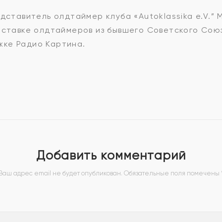
дставитель олдтаймер клуба «Autoklassika e.V.” 
выставке олдтаймеров из бывшего Советского Сою
ке Радио Картина.
Добавить комментарий
Ваш адрес email не будет опубликован.
Обязательные поля помечены