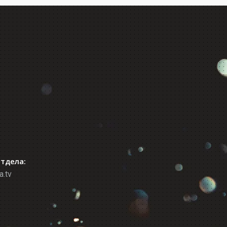
отдела:
a.tv