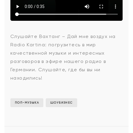
Вахтанг
Слушайте Вахтанг – Дай мне воздух на
Radio Kartina: погрузитесь в мир
-
качественной музыки и интересных
разговоров в эфире нашего радио в
Германии. Слушайте, где бы вы ни
Дай
находились!
мне
ПОП-МУЗЫКА
ШОУБИЗНЕС
воздух