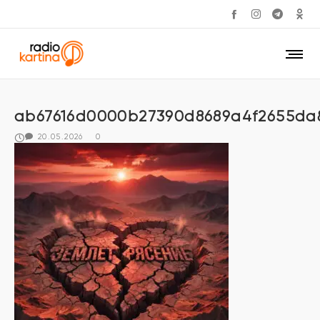
ab67616d0000b27390d8689a4f2655da
20.05.2026
0