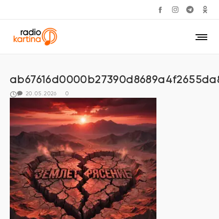
ab67616d0000b27390d8689a4f2655da
20.05.2026
0