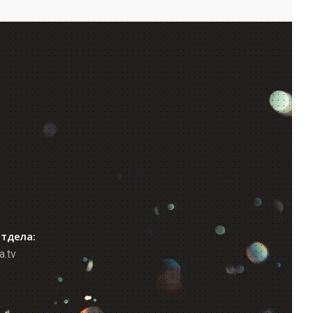
отдела:
a.tv