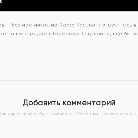
р
– Без неё никак на Radio Kartina: погрузитесь в
ре нашего радио в Германии. Слушайте, где бы вы
в
Добавить комментарий
Ваш адрес email не будет опубликован.
Обязательные поля помечены