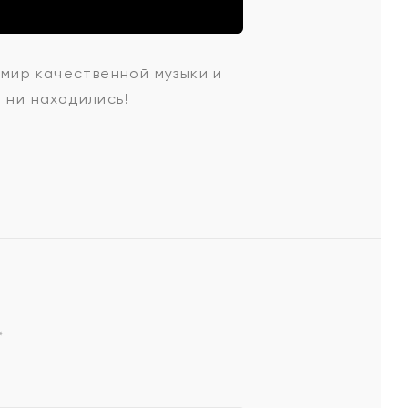
 мир качественной музыки и
 ни находились!
*