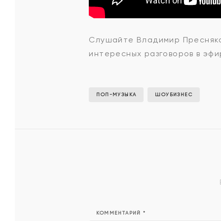
Владими
Слушайте Владимир Пресняков 
интересных разговоров в эфи
Пресняко
-
ПОП-МУЗЫКА
ШОУБИЗНЕС
Без
неё
никак
КОММЕНТАРИЙ
*