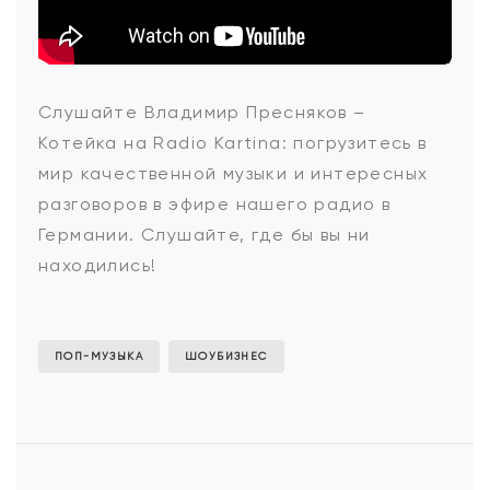
Владимир
Слушайте Владимир Пресняков –
Котейка на Radio Kartina: погрузитесь в
Пресняков
мир качественной музыки и интересных
разговоров в эфире нашего радио в
Германии. Слушайте, где бы вы ни
-
находились!
Котейка
ПОП-МУЗЫКА
ШОУБИЗНЕС