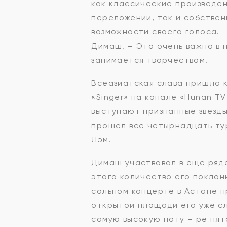
как классические произведен
переложении, так и собствен
возможности своего голоса. –
Димаш, – Это очень важно в 
занимается творчеством.
Всеазиатская слава пришла к
«Singer» на канале «Hunan TV
выступают признанные звезды
прошел все четырнадцать тур
Лэм.
Димаш участвовал в еще ряде
этого количество его поклон
сольном концерте в Астане п
открытой площади его уже сл
самую высокую ноту – ре пят