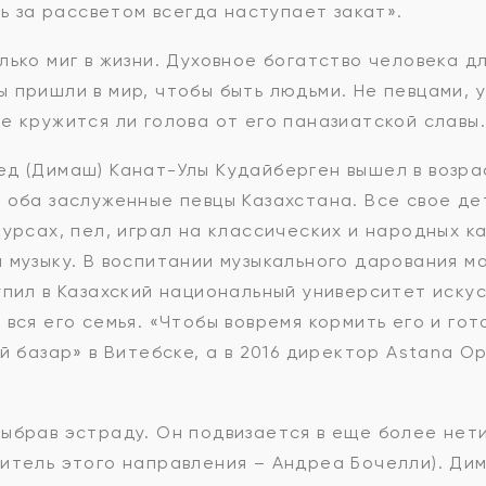
дь за рассветом всегда наступает закат».
ько миг в жизни. Духовное богатство человека дл
 пришли в мир, чтобы быть людьми. Не певцами, у
е кружится ли голова от его паназиатской славы.
д (Димаш) Канат-Улы Кудайберген вышел в возрас
 оба заслуженные певцы Казахстана. Все свое де
курсах, пел, играл на классических и народных к
 музыку. В воспитании музыкального дарования м
пил в Казахский национальный университет искусс
 вся его семья. «Чтобы вовремя кормить его и го
й базар» в Витебске, а в 2016 директор Astana 
ыбрав эстраду. Он подвизается в еще более нет
витель этого направления – Андреа Бочелли). Ди