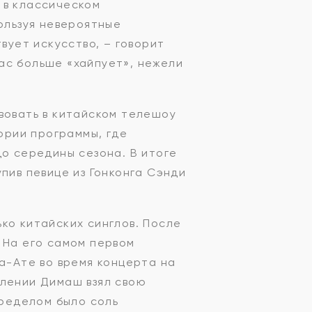
 в классическом
пользуя невероятные
вует искусство, – говорит
ас больше «хайпует», нежели
вовать в китайском телешоу
тории программы, где
до середины сезона. В итоге
пив певице из Гонконга Сэнди
ко китайских синглов. После
 На его самом первом
ма-Ате во время концерта на
плении Димаш взял свою
пределом было соль