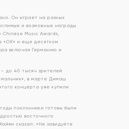
ано. Он играет на разных
мыслимые и возможные награды
 Chinese Music Awards,
а «ОК» и еще десятком
мира включая Германию и
 – до 40 тысяч зрителей
 мальчик», в марте Димаш
этого концерта уже купили
годы поклонники готовы были
мудростью восточного
айям сказал: «Не завидуйте