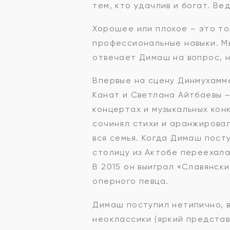
тем, кто удачлив и богат. Ве
Хорошее или плохое – это тол
профессиональные навыки. Мы
отвечает Димаш на вопрос, н
Впервые на сцену Динмухамме
Канат и Светлана Айтбаевы –
концертах и музыкальных кон
сочинял стихи и аранжировал
вся семья. Когда Димаш посту
столицу из Актобе переехала
В 2015 он выиграл «Славянски
оперного певца.
Димаш поступил нетипично, в
неоклассики (яркий предста