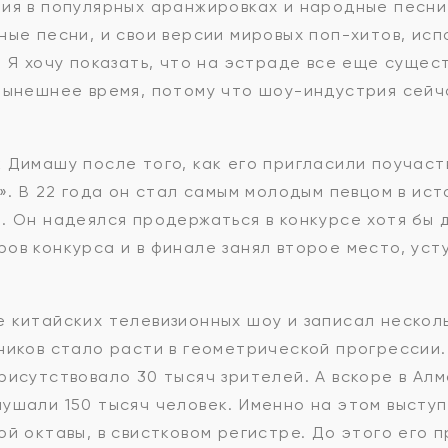
ия в популярных аранжировках и народные песни
ные песни, и свои версии мировых поп-хитов, ис
 Я хочу показать, что на эстраде все еще сущест
нынешнее время, потому что шоу-индустрия сейч
 Димашу после того, как его пригласили поучаст
». В 22 года он стал самым молодым певцом в ис
. Он надеялся продержаться в конкурсе хотя бы 
ов конкурса и в финале занял второе место, усту
 китайских телевизионных шоу и записал несколь
ников стало расти в геометрической прогрессии.
рисутствовало 30 тысяч зрителей. А вскоре в Ал
ушали 150 тысяч человек. Именно на этом высту
ой октавы, в свистковом регистре. До этого его 