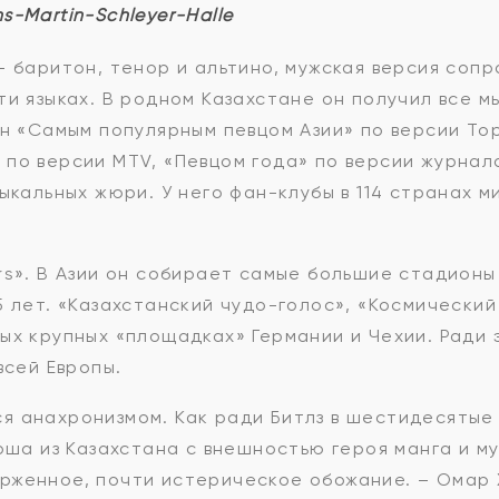
ns-Martin-Schleyer-Halle
– баритон, тенор и альтино, мужская версия сопр
ти языках. В родном Казахстане он получил все 
ан «Самым популярным певцом Азии» по версии Top
по версии MTV, «Певцом года» по версии журнал
зыкальных жюри. У него фан-клубы в 114 странах 
rs». В Азии он собирает самые большие стадионы
5 лет. «Казахстанский чудо-голос», «Космический
ых крупных «площадках» Германии и Чехии. Ради 
всей Европы.
я анахронизмом. Как ради Битлз в шестидесятые 
ноша из Казахстана с внешностью героя манга и 
женное, почти истерическое обожание. – Омар Х