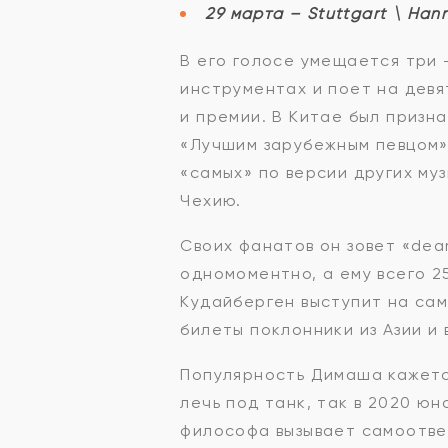
29 марта – Stuttgart \ Han
В его голосе умещается три 
инструментах и поет на девя
и премии. В Китае был призн
«Лучшим зарубежным певцом» 
«самых» по версии других му
Чехию.
Своих фанатов он зовет «dea
одномоментно, а ему всего 2
Кудайберген выступит на сам
билеты поклонники из Азии и 
Популярность Димаша кажетс
лечь под танк, так в 2020 ю
философа вызывает самоотвер