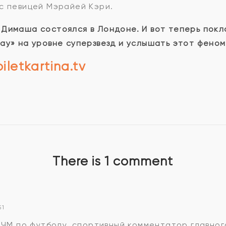
с певицей Мэрайей Кэри.
Димаша состоялся в Лондоне. И вот теперь покло
ау» на уровне суперзвезд и услышать этот феном
biletkartina.tv
There is 1 comment
51
л ЧМ по футболу, спортивный комментатор главно