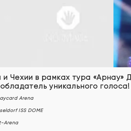
 и Чехии в рамках тура «Арнау» 
 обладатель уникального голоса!
laycard Arena
sseldorf ISS DOME
t-Arena