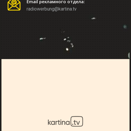
Email рекламного отдела:
radiowerbung@kartina.tv