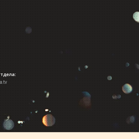
отдела:
a.tv