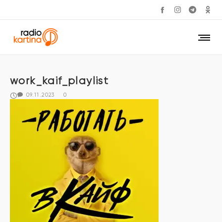
work_kaif_playlist
09.11.2023
0