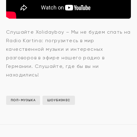
Xolidayboy
Слушайте Xolidayboy – Мы не будем спать на
Radio Kartina: погрузитесь в мир
-
качественной музыки и интересных
разговоров в эфире нашего радио в
Германии. Слушайте, где бы вы ни
Мы
находились!
не
ПОП-МУЗЫКА
ШОУБИЗНЕС
будем
спать