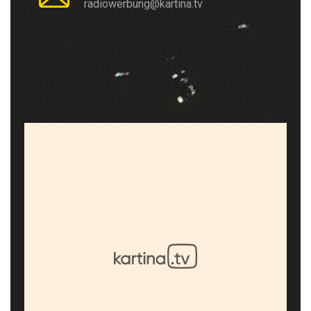
radiowerbung@kartina.tv