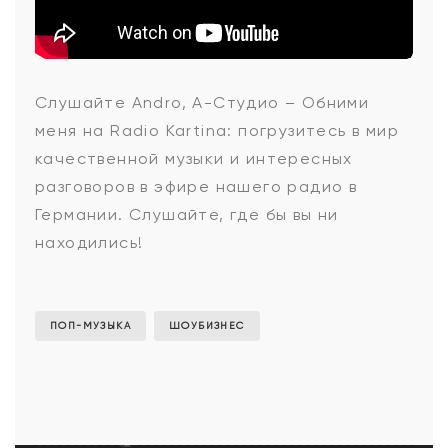
Andro,
Слушайте
Andro, А-Студио – Обними
меня
на Radio Kartina: погрузитесь в мир
А-
качественной музыки и интересных
разговоров в эфире нашего радио в
Германии. Слушайте, где бы вы ни
Студио
находились!
-
ПОП-МУЗЫКА
ШОУБИЗНЕС
Обними
меня