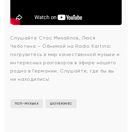
Стас
Слушайте Стас Михайлов, Люся
Чеботина – Обнимай на Radio Kartina:
Михайлов,
погрузитесь в мир качественной музыки и
интересных разговоров в эфире нашего
радио в Германии. Слушайте, где бы вы
Люся
ни находились!
Чеботина
ПОП-МУЗЫКА
ШОУБИЗНЕС
-
Обнимай