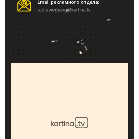
Email рекламного отдела:
radiowerbung@kartina.tv