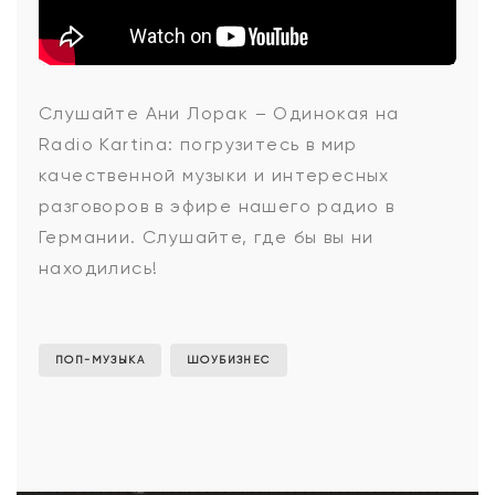
Ани
Слушайте Ани Лорак – Одинокая на
Radio Kartina: погрузитесь в мир
Лорак
качественной музыки и интересных
разговоров в эфире нашего радио в
Германии. Слушайте, где бы вы ни
-
находились!
Одинокая
ПОП-МУЗЫКА
ШОУБИЗНЕС