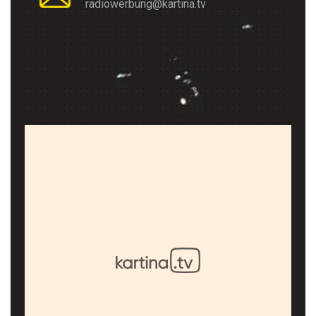
radiowerbung@kartina.tv