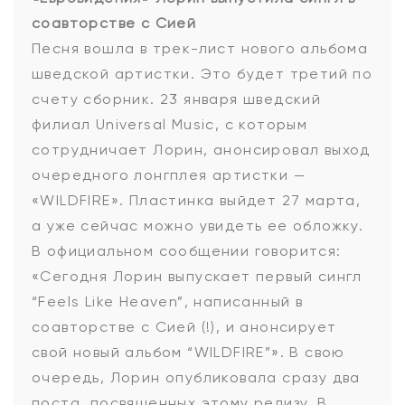
соавторстве с Сией
Песня вошла в трек-лист нового альбома
шведской артистки. Это будет третий по
счету сборник. 23 января шведский
филиал Universal Music, с которым
сотрудничает Лорин, анонсировал выход
очередного лонгплея артистки —
«WILDFIRE». Пластинка выйдет 27 марта,
а уже сейчас можно увидеть ее обложку.
В официальном сообщении говорится:
«Сегодня Лорин выпускает первый сингл
“Feels Like Heaven”, написанный в
соавторстве с Сией (!), и анонсирует
свой новый альбом “WILDFIRE”». В свою
очередь, Лорин опубликовала сразу два
поста, посвященных этому релизу. В