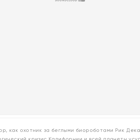
ор, как охотник за беглыми биороботами Рик Дек
огический кризис Калифорнии и всей планеты усу