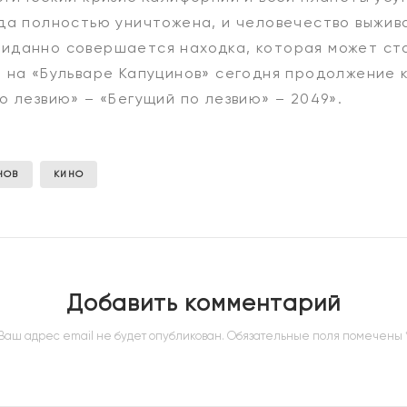
да полностью уничтожена, и человечество выжив
иданно совершается находка, которая может ста
 на «Бульваре Капуцинов» сегодня продолжение 
о лезвию» – «Бегущий по лезвию» – 2049».
НОВ
КИНО
Добавить комментарий
Ваш адрес email не будет опубликован.
Обязательные поля помечены