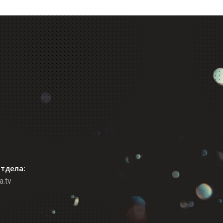
отдела:
a.tv