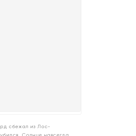
ард сбежал из Лос-
губился. Солнце навсегда