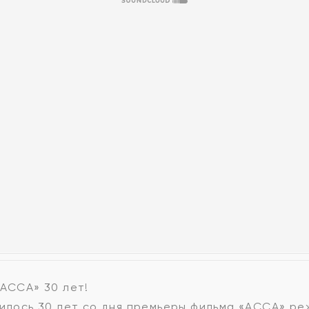
«АССА» 30 лет!
нилось 30 лет со дня премьеры фильма «АССА» р