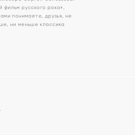
й фильм русского рока»,
сами понимаете, друзья, не
ьше, ни меньше классика
*