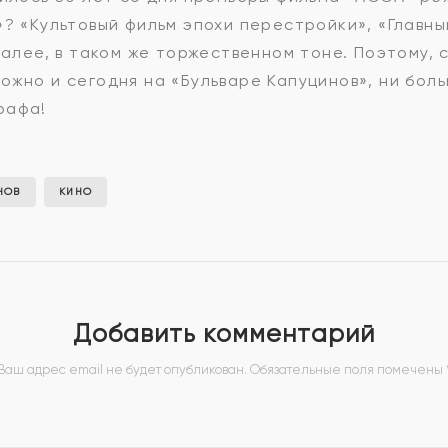
»? «Культовый фильм эпохи перестройки», «Главны
далее, в таком же торжественном тоне. Поэтому, 
ожно и сегодня на «Бульваре Капуцинов», ни бол
рафа!
НОВ
КИНО
Добавить комментарий
Ваш адрес email не будет опубликован.
Обязательные поля помечены