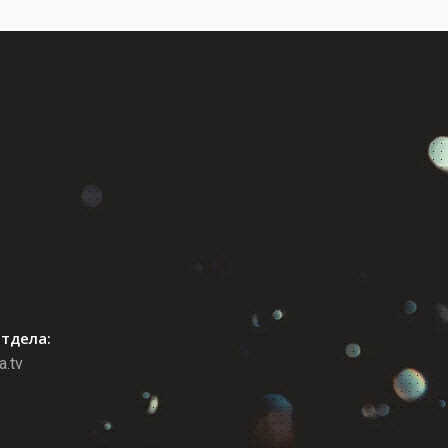
отдела:
a.tv