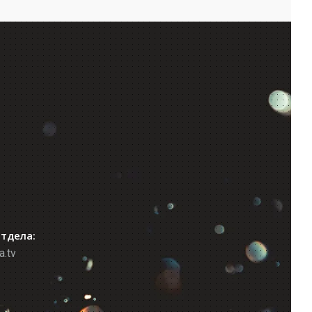
отдела:
a.tv