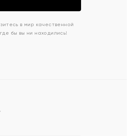
узитесь в мир качественной
где бы вы ни находились!
*