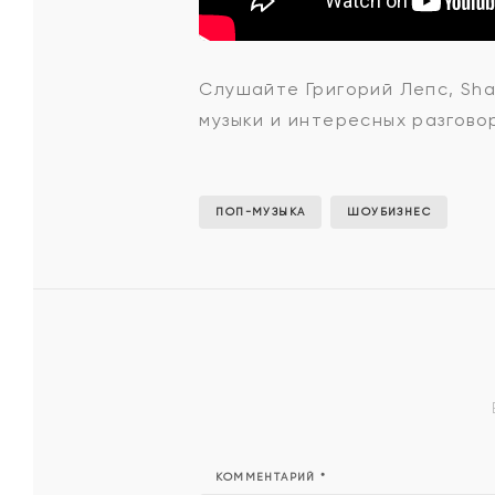
Григорий
Слушайте Григорий Лепс, Sha
музыки и интересных разгово
Лепс,
Shaman
ПОП-МУЗЫКА
ШОУБИЗНЕС
-
Она
не
КОММЕНТАРИЙ
*