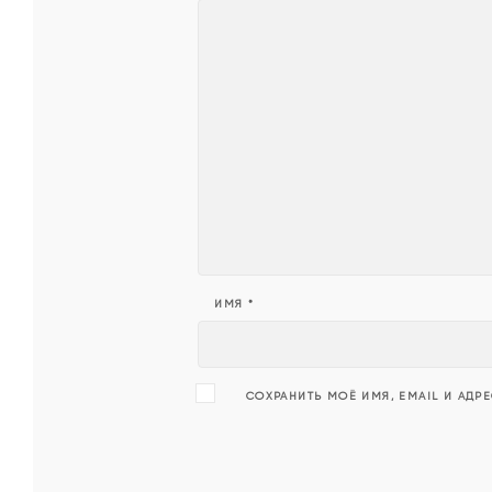
скажет
«Да»
ИМЯ
*
СОХРАНИТЬ МОЁ ИМЯ, EMAIL И АДР