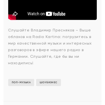
Владимир
Слушайте Владимир Пресняков – Выше
облаков на Radio Kartina: погрузитесь в
Пресняков
мир качественной музыки и интересных
разговоров в эфире нашего радио в
Германии. Слушайте, где бы вы ни
-
находились!
Выше
ПОП-МУЗЫКА
ШОУБИЗНЕС
облаков