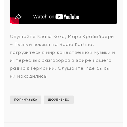
Клава
Слушайте Клава Кока, Мари Краймбрери
– Пьяный вокзал на Radio Kartina:
Кока,
погрузитесь в мир качественной музыки и
интересных разговоров в эфире нашего
радио в Германии. Слушайте, где бы вы
Мари
ни находились!
Краймбрери
ПОП-МУЗЫКА
ШОУБИЗНЕС
-
Пьяный