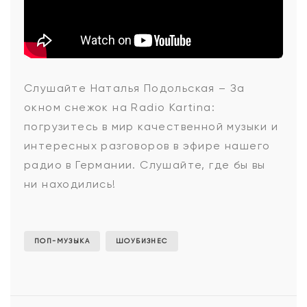
Наталья
Слушайте Наталья Подольская – За
окном снежок на Radio Kartina:
Подольская
погрузитесь в мир качественной музыки и
интересных разговоров в эфире нашего
радио в Германии. Слушайте, где бы вы
-
ни находились!
За
ПОП-МУЗЫКА
ШОУБИЗНЕС
окном
снежок