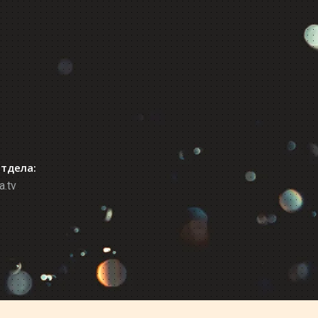
отдела:
a.tv