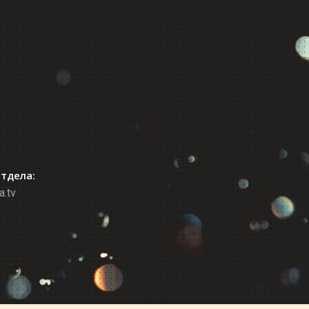
отдела:
a.tv