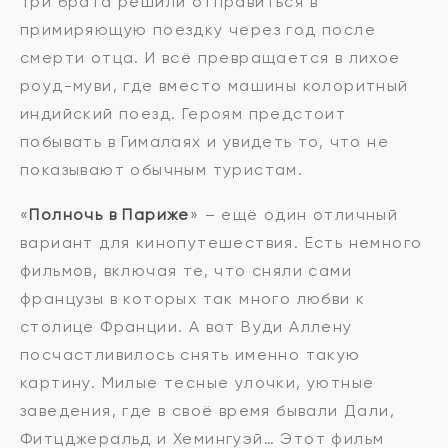
Три брата решили отправиться в
примиряющую поездку через год после
смерти отца. И всё превращается в лихое
роуд-муви, где вместо машины колоритный
индийский поезд. Героям предстоит
побывать в Гималаях и увидеть то, что не
показывают обычным туристам.
«
Полночь в Париже
» – ещё один отличный
вариант для кинопутешествия. Есть немного
фильмов, включая те, что сняли сами
французы в которых так много любви к
столице Франции. А вот Вуди Аллену
посчастливилось снять именно такую
картину. Милые тесные улочки, уютные
заведения, где в своё время бывали Дали,
Фитцджеральд и Хемингуэй… Этот фильм