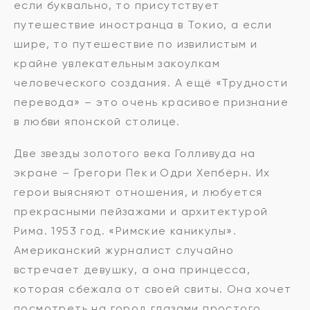
если буквально, то присутствует
путешествие иностранца в Токио, а если
шире, то путешествие по извилистым и
крайне увлекательным закоулкам
человеческого создания. А ещё «Трудности
перевода» – это очень красивое признание
в любви японской столице.
Две звезды золотого века Голливуда на
экране – Грегори Пек и Одри Хепбёрн. Их
герои выясняют отношения, и любуется
прекрасными пейзажами и архитектурой
Рима. 1953 год. «Римские каникулы».
Американский журналист случайно
встречает девушку, а она принцесса,
которая сбежала от своей свиты. Она хочет
посмотреть на город глазами простого