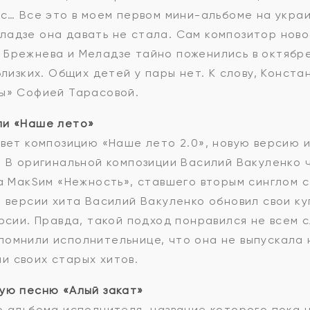
ос… Все это в моем первом мини-альбоме на украи
адзе она давать не стала. Сам композитор ново
Брежнева и Меладзе тайно поженились в октябре
близких. Общих детей у пары нет. К слову, Конста
ры» Софией Тарасовой.
ли «Наше лето»
свет композицию «Наше лето 2.0», новую версию 
. В оригинальной композиции Василий Вакуленко ч
та МакSим «Нежность», ставшего вторым синглом 
й версии хита Василий Вакуленко обновил свои ку
ерсии. Правда, такой подход понравился не всем
омнили исполнительнице, что она не выпускала н
и своих старых хитов.
ую песню «Алый закат»
о альбома исполнителя, название которого пока н