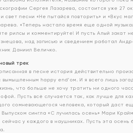
скографии Сергея Лазарева, состоится уже 27 ок
ли свет песни «Не пытайся повторить» и «Вкус ма
арева. «Теперь настало время еще одной музыка
йте рилсы и комментируйте! И пусть Алый закат н
узнецова, над записью и сведением работал Андр
жник Даниил Величко.
новый трек
описанная в песне история действительно произо
с вымышленным happy end’ом. И я всего лишь зага
жизнь, что больше не хочу тратить ни одного час
фой. Пусть всё случается так, как лучше для каж
дого сомневающегося человека, который даст е
. Выпуском сингла «С лучилась осень» Мари Край
 сейчас у каждого в наушниках. Пусть эта осень
а.