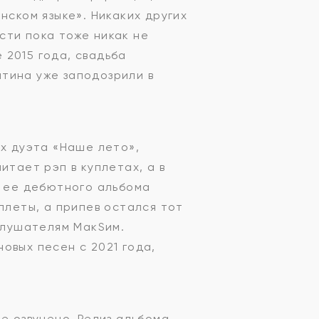
нском языке». Никаких других
сти пока тоже никак не
 2015 года, свадьба
нтина уже заподозрили в
их дуэта «Наше лето»,
итает рэп в куплетах, а в
с ее дебютного альбома
плеты, а припев остался тот
 слушателям МакSим.
овых песен с 2021 года,
е озвучено. Релиз альбома,