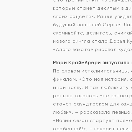
который станет десятым в ди
своих соцсетях. Ранее увиде
будущий лонгплей Сергея Лаз
скачивайте, делитесь, снима
нового сингла стала Дарья К
«Алого заката» рисовал худо
Мари Краймбрери выпустила 
По словам исполнительницы, 
финалом. «Это моя история, 
мной наяву. Я так люблю эту 
раньше казалось мне катастро
станет саундтреком для каж
любви», – рассказала певица
«Новый сезон стартует прямо
особенной!», – говорит певиц