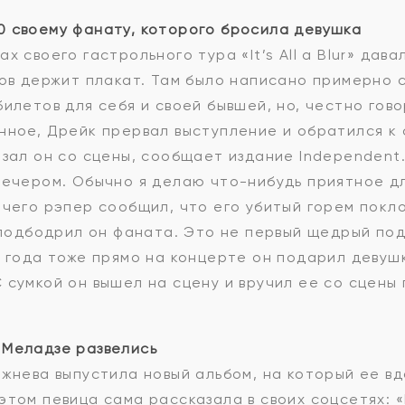
0 своему фанату, которого бросила девушка
х своего гастрольного тура «It’s All a Blur» дав
тов держит плакат. Там было написано примерно
илетов для себя и своей бывшей, но, честно гово
нное, Дрейк прервал выступление и обратился к 
азал он со сцены, сообщает издание Independent
вечером. Обычно я делаю что-нибудь приятное дл
 чего рэпер сообщил, что его убитый горем покл
— подбодрил он фаната. Это не первый щедрый по
 года тоже прямо на концерте он подарил девушке
 сумкой он вышел на сцену и вручил ее со сцены
 Меладзе развелись
жнева выпустила новый альбом, на который ее вдо
этом певица сама рассказала в своих соцсетях: 