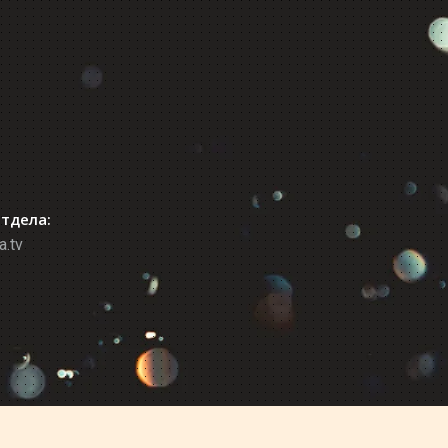
отдела:
a.tv