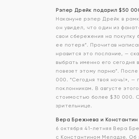
Рэпер Дрейк подарил $50 00
Накануне рэпер Дрейк в рамка
он увидел, что один из фана
свои сбережения на покупку б
ее потеря”. Прочитав написа
нравится это послание, — ск
выбрать именно его сегодня 
повезет этому парню”. После
000. “Сегодня твоя ночь!», 
поклонникам. В августе этого
стоимостью более $30 000. С
зрительнице.
Вера Брежнева и Константин
6 октября 41-летняя Вера Бре
с Константином Меладзе. Об 