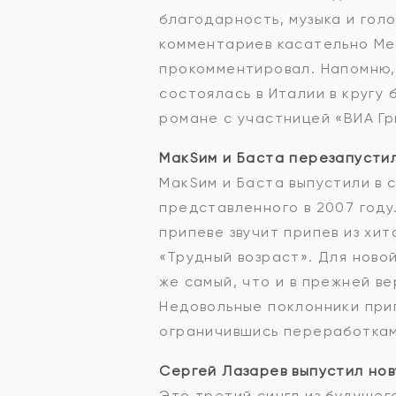
благодарность, музыка и гол
комментариев касательно Мел
прокомментировал. Напомню, 
состоялась в Италии в кругу 
романе с участницей «ВИА Г
МакSим и Баста перезапусти
МакSим и Баста выпустили в 
представленного в 2007 году
припеве звучит припев из хи
«Трудный возраст». Для ново
же самый, что и в прежней в
Недовольные поклонники прип
ограничившись переработкам
Сергей Лазарев выпустил нов
Это третий сингл из будущег