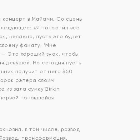
ал концерт в Майами. Со сцены
 следующее: «Я потратил все
ря, неважно, пусть это будет
своему фанату. ‘Мне
. — Это хороший знак, чтобы
я девушек. Но сегодня пусть
онник получит от него $50
дарок рэпера своим
 из зала сумку Birkin
 первой попавшейся
хновил, в том числе, развод
«Развод, трансформация,