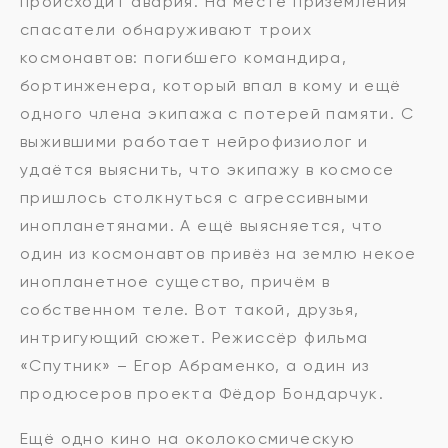
происходит авария. На месте приземления
спасатели обнаруживают троих
космонавтов: погибшего командира,
бортинженера, который впал в кому и ещё
одного члена экипажа с потерей памяти. С
выжившими работает нейрофизиолог и
удаётся выяснить, что экипажу в космосе
пришлось столкнуться с агрессивными
инопланетянами. А ещё выясняется, что
один из космонавтов привёз на землю некое
инопланетное существо, причём в
собственном теле. Вот такой, друзья,
интригующий сюжет. Режиссёр фильма
«Спутник» – Егор Абраменко, а один из
продюсеров проекта Фёдор Бондарчук.
Ещё одно кино на околокосмическую