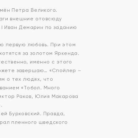
мён Петра Великого.
раги внешние отовсюду
 I Иван Демарин по заданию
ою первую любовь. При этом
охотятся за золотом Яркенда.
ественно, именно с этого
сюжете завершаю… «Спойлер –
м о тех людях, что
ванием «Тобол. Много
Виктор Раков, Юлия Макарова
.
ей Бурковский. Правда,
ыграл пленного шведского