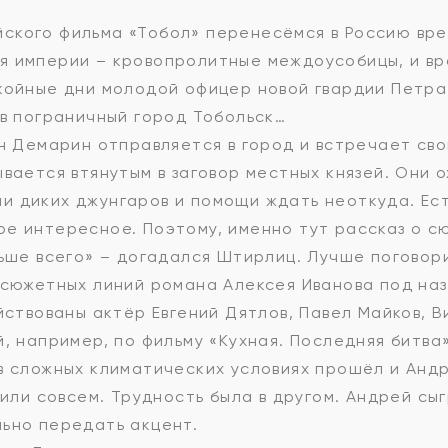
ского фильма «Тобол» перенесёмся в Россию вре
я империи – кровопролитные междоусобицы, и в
койные дни молодой офицер новой гвардии Петра
 в пограничный город Тобольск…
ан Демарин отправляется в город и встречает св
вается втянутым в заговор местных князей. Они 
 диких джунгаров и помощи ждать неоткуда. Ест
ое интересное. Поэтому, именно тут рассказ о 
ньше всего» – догадался Штирлиц. Лучше поговори
 сюжетных линий романа Алексея Иванова под наз
ействованы актёр Евгений Дятлов, Павел Майков, 
, например, по фильму «Кухная. Последняя битва»
в сложных климатических условиях прошёл и Андр
тили совсем. Трудность была в другом. Андрей с
ьно передать акцент.