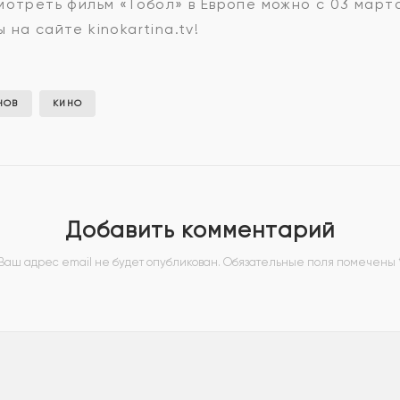
мотреть фильм «Тобол» в Европе можно с 03 март
на сайте kinokartina.tv!
НОВ
КИНО
Добавить комментарий
Ваш адрес email не будет опубликован.
Обязательные поля помечены