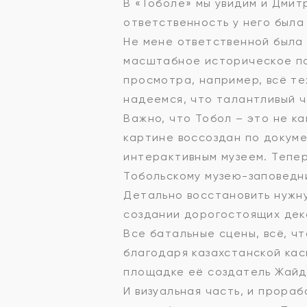
В «Тоболе» мы увидим и Дмитр
ответственность у него была
Не мене ответственной была 
масштабное историческое пол
просмотра, например, всё тех
надеемся, что талантливый ч
Важно, что Тобол – это не ка
картине воссоздан по докум
интерактивным музеем. Тепе
Тобольскому музею-заповедни
Детально восстановить нужну
создании дорогостоящих дек
Все батальные сцены, всё, ч
благодаря казахстанской кас
площадке её создатель Жайд
И визуальная часть, и прораб