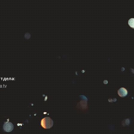
отдела:
a.tv