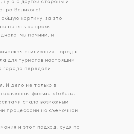
, ну а с другой стороны и
Петра Великого!
 общую картину, за это
но понять во время
днако, мы помним, и
рическая стилизация. Город в
ала для туристов настоящим
го города передали
. И дело не только в
ставляющая фильма «Тобол».
ффектами стало возможным
еми процессами на съёмочной
имания и этот подход, судя по