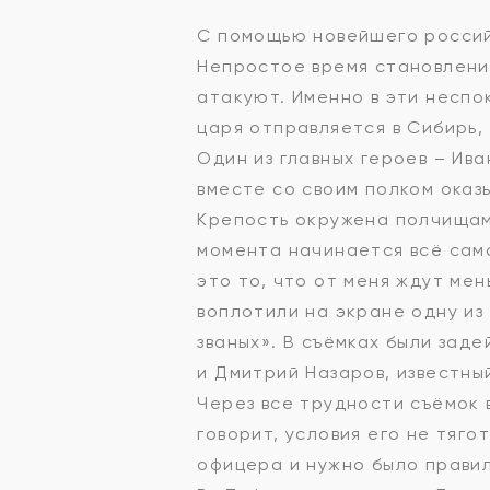
С помощью новейшего россий
Непростое время становлени
атакуют. Именно в эти неспо
царя отправляется в Сибирь,
Один из главных героев – Ив
вместе со своим полком оказы
Крепость окружена полчищами
момента начинается всё сам
это то, что от меня ждут ме
воплотили на экране одну из
званых». В съёмках были зад
и Дмитрий Назаров, известный
Через все трудности съёмок 
говорит, условия его не тяго
офицера и нужно было правил