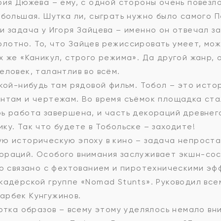
ия Дюжева – ему, с одной стороны очень повезло
 большая. Шутка ли, сыграть нужно было самого 
и задача у Игоря Зайцева – именно он отвечал за
отно. То, что Зайцев режиссировать умеет, мож
 же «Каникул, строго режима». Да другой жанр, о
еловек, талантлив во всём.
кой-нибудь там рядовой фильм. Тобол – это исто
ентам и чертежам. Во время съёмок площадка ст
рь работа завершена, и часть декораций древне
ку. Так что будете в Тобольске – заходите!
ю историческую эпоху в кино – задача непростая
ораций. Особого внимания заслуживает экшн-со
то связано с фехтованием и пиротехническими э
кадёрской группе «Nomad Stunts». Руководил вс
арбек Кунгужинов.
отка образов – всему этому уделялось немало вн