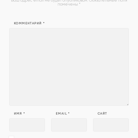
Ваш адрес email не будет опубликован.
Обязательные поля
помечены
*
КОММЕНТАРИЙ
*
ИМЯ
*
EMAIL
*
САЙТ