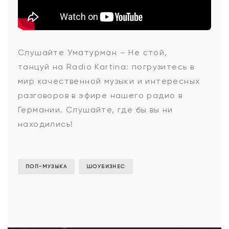
Уматурман
Слушайте
Уматурман – Не стой,
танцуй
на Radio Kartina: погрузитесь в
-
мир качественной музыки и интересных
разговоров в эфире нашего радио в
Германии. Слушайте, где бы вы ни
Не
находились!
стой,
ПОП-МУЗЫКА
ШОУБИЗНЕС
танцуй