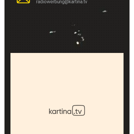
radiowerbung@kartina.tv