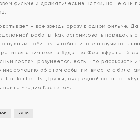
новом фильме и драматические нотки, но не они в
иц.
хватывает – все звёзды сразу в одном фильме. Да
деланной работы. Как организовать порядок в э
о нужным орбитам, чтобы в итоге получилось кин
третится с ним можно будет во Франкфурте, 15 с
ным гостям, разумеется, есть, что рассказать и ч
ю информацию об этом событии, вместе с билетам
 kinokartina.tv. Друзья, очередной сеанс на «Бу
ушайте «Радио Картина»!
НОВ
КИНО