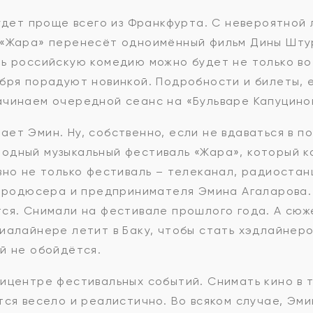
будет проще всего из Франкфурта. С невероятной 
 «Жара» перенесёт одноимённый фильм Дины Шту
ь российскую комедию можно будет не только во 
бря порадуют новинкой. Подробности и билеты, 
, начинаем очередной сеанс на «Бульваре Капуцино
ет Эмин. Ну, собственно, если не вдаваться в п
дный музыкальный фестиваль «Жара», который ка
вно не только фестиваль – телеканал, радиостанц
 продюсера и предпринимателя Эмина Агаларова.
тся. Снимали на фестивале прошлого года. А сюж
иалайнере летит в Баку, чтобы стать хэдлайнеро
й не обойдётся.
ицентре фестивальных событий. Снимать кино в 
тся весело и реалистично. Во всяком случае, Эми