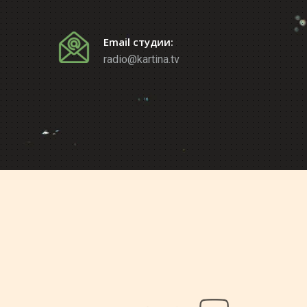
Email студии:
radio@kartina.tv