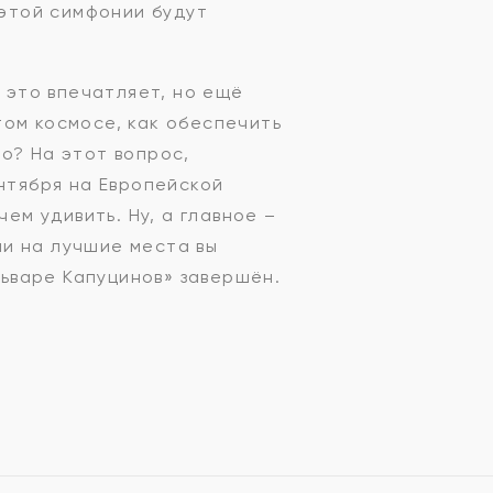
 этой симфонии будут
, это впечатляет, но ещё
том космосе, как обеспечить
о? На этот вопрос,
ентября на Европейской
ем удивить. Ну, а главное –
и на лучшие места вы
льваре Капуцинов» завершён.