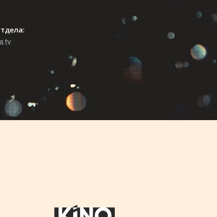
отдела:
a.tv