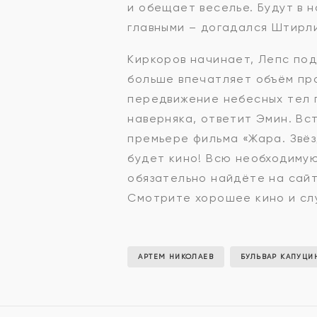
и обещает веселье. Будут в 
главными – догадался Штирл
Киркоров начинает, Лепс под
больше впечатляет объём про
передвижение небесных тел п
наверняка, ответит Эмин. Вс
премьере фильма «Жара. Звёзд
будет кино! Всю необходиму
обязательно найдёте на сайте
Смотрите хорошее кино и сл
АРТЕМ НИКОЛАЕВ
БУЛЬВАР КАПУЦИ