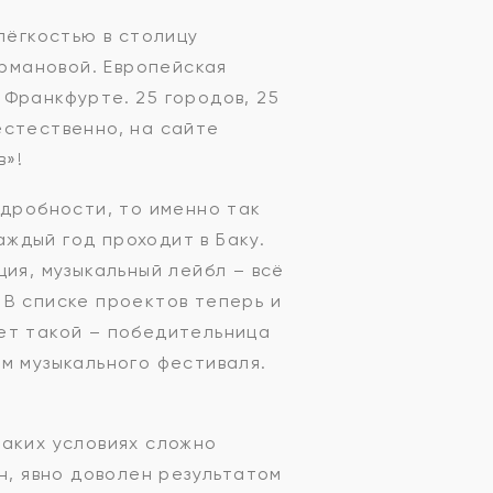
лёгкостью в столицу
рмановой. Европейская
Франкфурте. 25 городов, 25
естественно, на сайте
в»!
одробности, то именно так
ждый год проходит в Баку.
ия, музыкальный лейбл – всё
 В списке проектов теперь и
ет такой – победительница
м музыкального фестиваля.
таких условиях сложно
н, явно доволен результатом