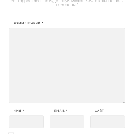
Ваш адрес email не будет опубликован.
Обязательные поля
помечены
*
КОММЕНТАРИЙ
*
ИМЯ
*
EMAIL
*
САЙТ